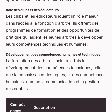
Rôle des clubs et des éducateurs
Les clubs et les éducateurs jouent un rôle majeur
dans l’accès à la fonction d’arbitre. Ils offrent des
programmes de formation et des opportunités de
pratique qui aident les jeunes arbitres à développer
leurs compétences techniques et humaines.
Développement des compétences humaines et techniques
La formation des arbitres inclut à la fois le
développement des compétences techniques, telles
que la connaissance des règles, et des compétences
humaines, comme la communication et la gestion
des conflits.
Compét
Description
ences