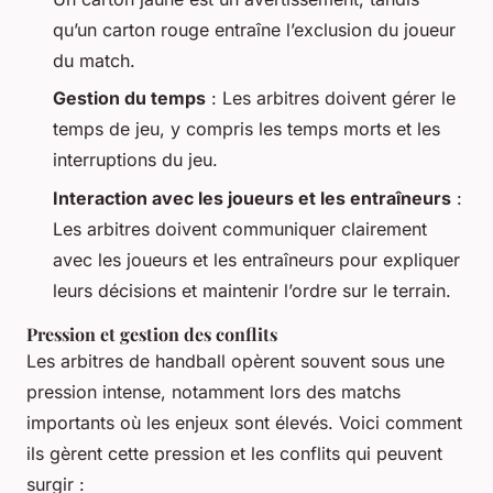
qu’un carton rouge entraîne l’exclusion du joueur
du match.
Gestion du temps
: Les arbitres doivent gérer le
temps de jeu, y compris les temps morts et les
interruptions du jeu.
Interaction avec les joueurs et les entraîneurs
:
Les arbitres doivent communiquer clairement
avec les joueurs et les entraîneurs pour expliquer
leurs décisions et maintenir l’ordre sur le terrain.
Pression et gestion des conflits
Les arbitres de handball opèrent souvent sous une
pression intense, notamment lors des matchs
importants où les enjeux sont élevés. Voici comment
ils gèrent cette pression et les conflits qui peuvent
surgir :