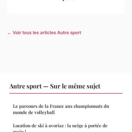
← Voir tous les articles Autre sport
Autre sport — Sur le même sujet
Le parcours de la France aux championnats du
monde de volleyball
Location de ski à avoriaz : la neige à portée de
main !