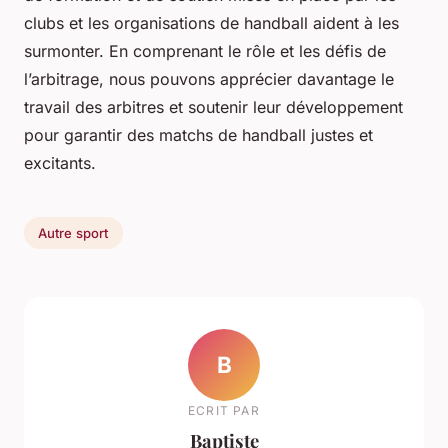
clubs et les organisations de handball aident à les
surmonter. En comprenant le rôle et les défis de
l’arbitrage, nous pouvons apprécier davantage le
travail des arbitres et soutenir leur développement
pour garantir des matchs de handball justes et
excitants.
Autre sport
B
ECRIT PAR
Baptiste