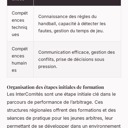
Compét
Connaissance des règles du
ences
handball, capacité à détecter les
techniq
fautes, gestion du temps de jeu.
ues
Compét
Communication efficace, gestion des
ences
conflits, prise de décisions sous
humain
pression.
es
Organisation des étapes initiales de formation
Les InterComités sont une étape initiale clé dans le
parcours de performance de l’arbitrage. Ces
structures régionales offrent des formations et des
séances de pratique pour les jeunes arbitres, leur
permettant de se développer dans un environnement