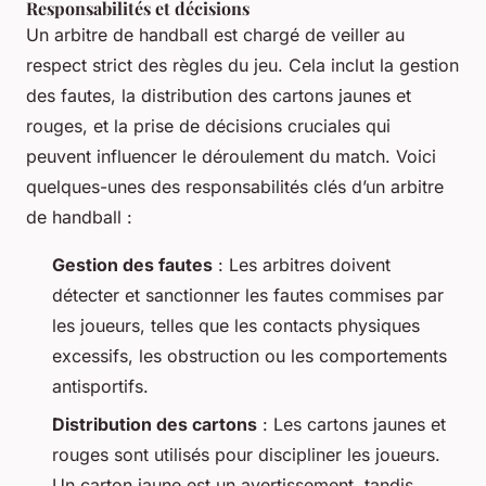
Responsabilités et décisions
Un arbitre de handball est chargé de veiller au
respect strict des règles du jeu. Cela inclut la gestion
des fautes, la distribution des cartons jaunes et
rouges, et la prise de décisions cruciales qui
peuvent influencer le déroulement du match. Voici
quelques-unes des responsabilités clés d’un arbitre
de handball :
Gestion des fautes
: Les arbitres doivent
détecter et sanctionner les fautes commises par
les joueurs, telles que les contacts physiques
excessifs, les obstruction ou les comportements
antisportifs.
Distribution des cartons
: Les cartons jaunes et
rouges sont utilisés pour discipliner les joueurs.
Un carton jaune est un avertissement, tandis