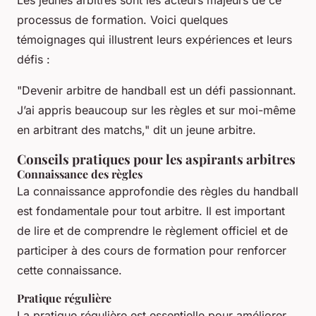
Les jeunes arbitres sont les acteurs majeurs de ce
processus de formation. Voici quelques
témoignages qui illustrent leurs expériences et leurs
défis :
"Devenir arbitre de handball est un défi passionnant.
J’ai appris beaucoup sur les règles et sur moi-même
en arbitrant des matchs," dit un jeune arbitre.
Conseils pratiques pour les aspirants arbitres
Connaissance des règles
La connaissance approfondie des règles du handball
est fondamentale pour tout arbitre. Il est important
de lire et de comprendre le règlement officiel et de
participer à des cours de formation pour renforcer
cette connaissance.
Pratique régulière
La pratique régulière est essentielle pour améliorer