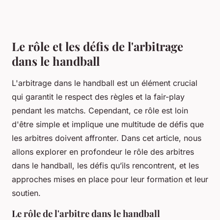
Le rôle et les défis de l'arbitrage
dans le handball
L'arbitrage dans le handball est un élément crucial
qui garantit le respect des règles et la fair-play
pendant les matchs. Cependant, ce rôle est loin
d'être simple et implique une multitude de défis que
les arbitres doivent affronter. Dans cet article, nous
allons explorer en profondeur le rôle des arbitres
dans le handball, les défis qu’ils rencontrent, et les
approches mises en place pour leur formation et leur
soutien.
Le rôle de l'arbitre dans le handball