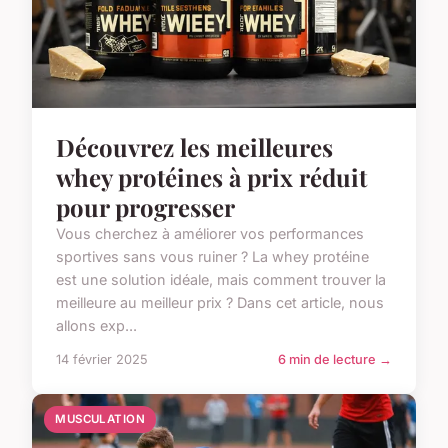
Découvrez les meilleures
whey protéines à prix réduit
pour progresser
Vous cherchez à améliorer vos performances
sportives sans vous ruiner ? La whey protéine
est une solution idéale, mais comment trouver la
meilleure au meilleur prix ? Dans cet article, nous
allons exp...
14 février 2025
6 min de lecture →
MUSCULATION