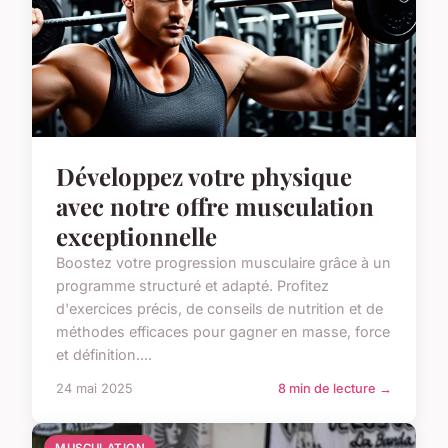
Développez votre physique
avec notre offre musculation
exceptionnelle
Boostez votre progression musculaire grâce à un
programme structuré et adapté. Profitez
d'exercices précis, de conseils de nutrition et de
méthodes efficaces pour gagner en masse, force
et définition....
24 mai 2025
8 min de lecture →
MUSCULATION