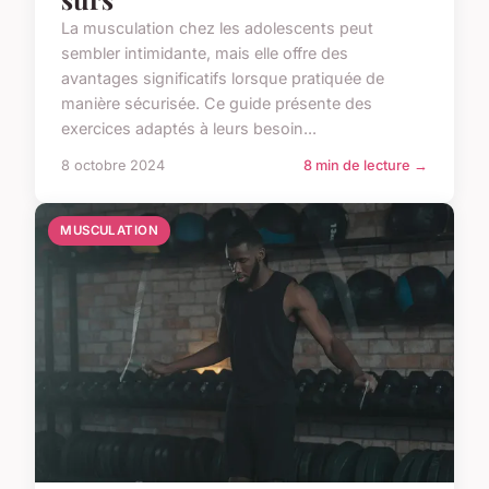
La musculation chez les adolescents peut
sembler intimidante, mais elle offre des
avantages significatifs lorsque pratiquée de
manière sécurisée. Ce guide présente des
exercices adaptés à leurs besoin...
8 octobre 2024
8 min de lecture →
MUSCULATION