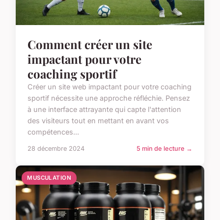
Comment créer un site
impactant pour votre
coaching sportif
Créer un site web impactant pour votre coaching
sportif nécessite une approche réfléchie. Pensez
à une interface attrayante qui capte l'attention
des visiteurs tout en mettant en avant vos
compétences...
28 décembre 2024
5 min de lecture →
MUSCULATION