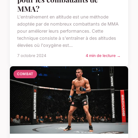
MMA?
L'entraînement en altitude est une méthode
adoptée par de nombreux combattants de MMA
pour améliorer leurs performances. Cette
technique consiste à s'entraîner à des altitudes
élevées où l'oxygène est...
7 octobre 2024
4 min de lecture →
COMBAT