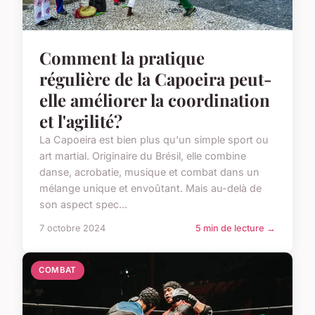
Comment la pratique
régulière de la Capoeira peut-
elle améliorer la coordination
et l'agilité?
La Capoeira est bien plus qu'un simple sport ou
art martial. Originaire du Brésil, elle combine
danse, acrobatie, musique et combat dans un
mélange unique et envoûtant. Mais au-delà de
son aspect spec...
7 octobre 2024
5 min de lecture →
COMBAT