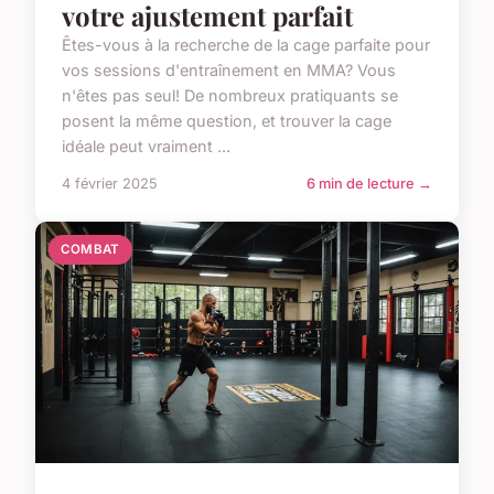
votre ajustement parfait
Êtes-vous à la recherche de la cage parfaite pour
vos sessions d'entraînement en MMA? Vous
n'êtes pas seul! De nombreux pratiquants se
posent la même question, et trouver la cage
idéale peut vraiment ...
4 février 2025
6 min de lecture →
COMBAT