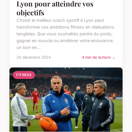
Lyon pour atteindre vos
objectifs
Choisir le meilleur coach sportif à Lyon peut
transformer vos ambitions fitness en réalisations
tangibles. Que vous souhaitiez perdre du poids,
gagner en muscle ou améliorer votre endurance,
un bon en...
20 décembre 2024
4 min de lecture →
FITNESS